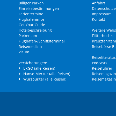
Billiger Parken
Anfahrt
Einreisebestimmungen
Datenschutze
Ferientermine
Impressum
Flughafeninfos
Kontakt
Get Your Guide
Hotelbeschreibung
Weitere Webs
Parken am
Flitterhochzei
Flughafen-/Schiffsterminal
Kreuzfahrte
Reisemedizin
Reisebörse B
Visum
Reiseliteratu
Versicherungen:
Podcasts
ERGO (alle Reisen)
Reiseführer
Hanse-Merkur (alle Reisen)
Reisemagazin
Würzburger (alle Reisen)
Reisemagazin