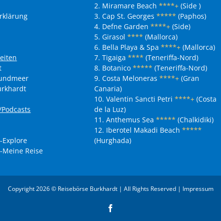
2. Miramare Beach
****+
(Side )
rklärung
3. Cap St. Georges
*****
(Paphos)
4. Defne Garden
****+
(Side)
5. Girasol
****
(Mallorca)
6. Bella Playa & Spa
****+
(Mallorca)
eiten
7. Tigaiga
****
(Teneriffa-Nord)
t
8. Botanico
*****
(Teneriffa-Nord)
nundmeer
9. Costa Meloneras
****+
(Gran
urkhardt
Canaria)
10. Valentin Sancti Petri
****+
(Costa
r/Podcasts
de la Luz)
11. Anthemus Sea
*****
(Chalkidiki)
12. Iberotel Makadi Beach
*****
-Explore
(Hurghada)
-Meine Reise
Copyright 2026 © Reisebörse Burkhardt | All Rights Reserved |
Impressum
Facebook