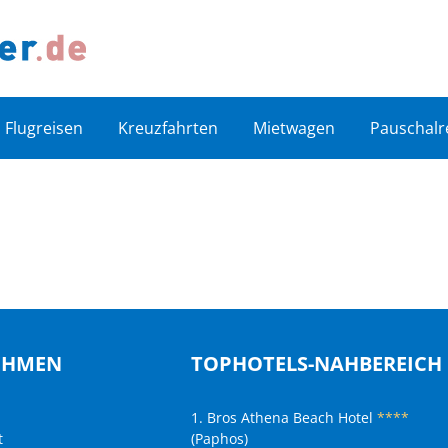
Flugreisen
Kreuzfahrten
Mietwagen
Pauschalr
EHMEN
TOPHOTELS-NAHBEREICH
1. Bros Athena Beach Hotel
****
t
(Paphos)