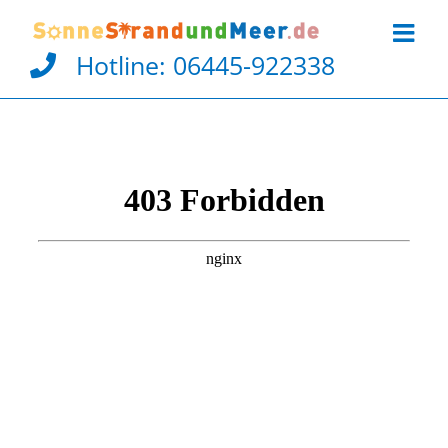
Zum
Inhalt
springen
Hotline:
06445-922338