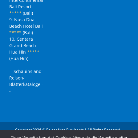
InterContinental
Bali Resort
*****
(Bali)
9. Nusa Dua
Beach Hotel Bali
*****
(Bali)
10. Centara
Grand Beach
Hua Hin
*****
(Hua Hin)
-- Schauinsland
Reisen-
Blätterkataloge -
-
Copyright 2026 © Reisebörse Burkhardt | All Rights Reserved |
Impressum
Diese Website benutzt Cookies. Wenn du die Website weiter