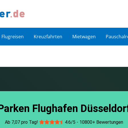
Flugreisen
Kreuzfahrten
Mietwagen
Pauschalr