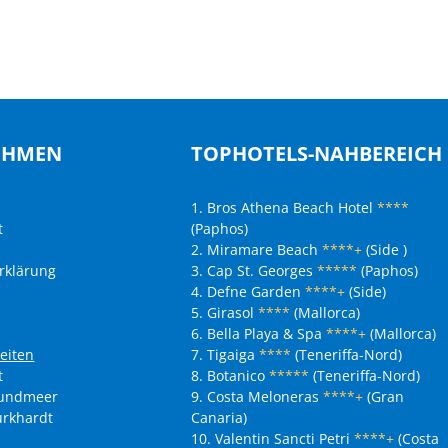
EHMEN
TOPHOTELS-NAHBEREICH
1. Bros Athena Beach Hotel
****
t
(Paphos)
2. Miramare Beach
****+
(Side )
rklärung
3. Cap St. Georges
*****
(Paphos)
4. Defne Garden
****+
(Side)
5. Girasol
****
(Mallorca)
6. Bella Playa & Spa
****+
(Mallorca)
eiten
7. Tigaiga
****
(Teneriffa-Nord)
t
8. Botanico
*****
(Teneriffa-Nord)
nundmeer
9. Costa Meloneras
****+
(Gran
urkhardt
Canaria)
10. Valentin Sancti Petri
****+
(Costa