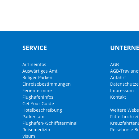
SERVICE
UNTERN
Airlineinfos
AGB
Auswärtiges Amt
AGB-Traviane
Billiger Parken
Anfahrt
Einreisebestimmungen
Datenschutze
Ferientermine
Impressum
Flughafeninfos
Kontakt
Get Your Guide
Hotelbeschreibung
Weitere Webs
Parken am
Flitterhochzei
Flughafen-/Schiffsterminal
Kreuzfahrte
Reisemedizin
Reisebörse B
Visum