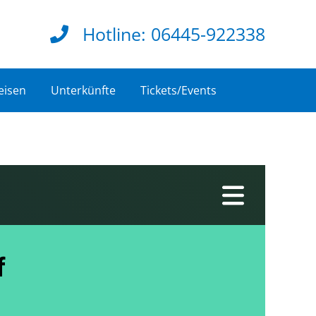
Hotline:
06445-922338
eisen
Unterkünfte
Tickets/Events