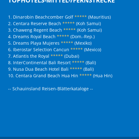
TOPHOTELS-MITTEL-/FERNSTRECKE
1. Dinarobin Beachcomber Golf
*****
(Mauritius)
2. Centara Reserve Beach
*****
(Koh Samui)
3. Chaweng Regent Beach
*****
(Koh Samui)
4. Dreams Royal Beach
*****
(Dom.-Rep.)
5. Dreams Playa Mujeres
*****
(Mexiko)
6. Iberostar Selection Cancun
*****
(Mexico)
7. Atlantis the Royal
*****
(Dubai)
8. InterContinental Bali Resort
*****
(Bali)
9. Nusa Dua Beach Hotel Bali
*****
(Bali)
10. Centara Grand Beach Hua Hin
*****
(Hua Hin)
-- Schauinsland Reisen-Blätterkataloge --