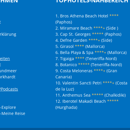
EHMEN
TOPHOTELS-NAHBEREICH
1. Bros Athena Beach Hotel
****
t
(Paphos)
2. Miramare Beach
****+
(Side )
rklärung
3. Cap St. Georges
*****
(Paphos)
4. Defne Garden
****+
(Side)
5. Girasol
****
(Mallorca)
6. Bella Playa & Spa
****+
(Mallorca)
eiten
7. Tigaiga
****
(Teneriffa-Nord)
t
8. Botanico
*****
(Teneriffa-Nord)
nundmeer
9. Costa Meloneras
****+
(Gran
urkhardt
Canaria)
10. Valentin Sancti Petri
****+
(Costa
r/Podcasts
de la Luz)
11. Anthemus Sea
*****
(Chalkidiki)
12. Iberotel Makadi Beach
*****
-Explore
(Hurghada)
-Meine Reise