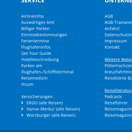
SERVICE
UNTERN
Airlineinfos
AGB
Auswärtiges Amt
AGB-Traviane
Billiger Parken
Anfahrt
Einreisebestimmungen
Datenschutze
Ferientermine
Impressum
Flughafeninfos
Kontakt
Get Your Guide
Hotelbeschreibung
Weitere Webs
Parken am
Flitterhochzei
Flughafen-/Schiffsterminal
Kreuzfahrte
Reisemedizin
Reisebörse B
Visum
Reiseliteratu
Versicherungen:
Podcasts
ERGO (alle Reisen)
Reiseführer
Hanse-Merkur (alle Reisen)
Reisemagazin
Würzburger (alle Reisen)
Reisemagazin