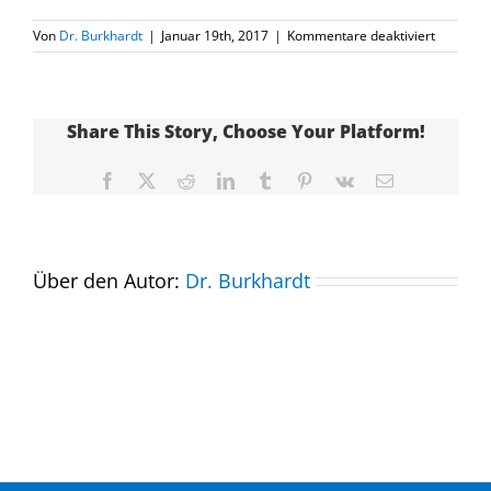
für
Von
Dr. Burkhardt
|
Januar 19th, 2017
|
Kommentare deaktiviert
urlaub-
strand-
flitterwo
Share This Story, Choose Your Platform!
Facebook
X
Reddit
LinkedIn
Tumblr
Pinterest
Vk
E-
Mail
Über den Autor:
Dr. Burkhardt