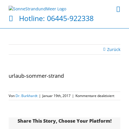
Zum
Inhalt
springen
Hotline:
06445-922338
Zurück
urlaub-sommer-strand
für
Von
Dr. Burkhardt
|
Januar 19th, 2017
|
Kommentare deaktiviert
urlaub-
sommer-
strand
Share This Story, Choose Your Platform!