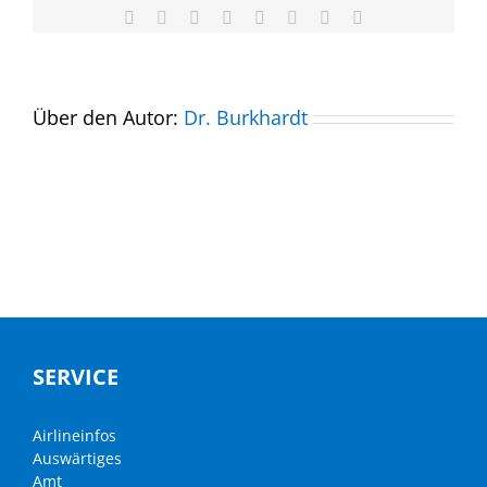
Facebook
X
Reddit
LinkedIn
Tumblr
Pinterest
Vk
E-
Mail
Über den Autor:
Dr. Burkhardt
SERVICE
Airlineinfos
Auswärtiges
Amt