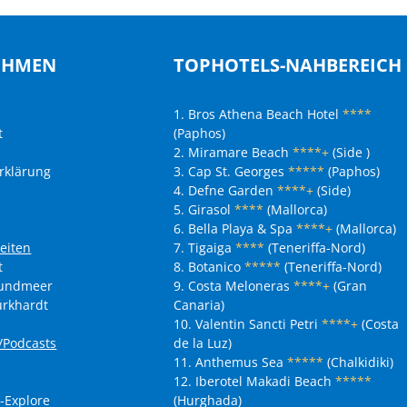
EHMEN
TOPHOTELS-NAHBEREICH
1. Bros Athena Beach Hotel
****
t
(Paphos)
2. Miramare Beach
****+
(Side )
rklärung
3. Cap St. Georges
*****
(Paphos)
4. Defne Garden
****+
(Side)
5. Girasol
****
(Mallorca)
6. Bella Playa & Spa
****+
(Mallorca)
eiten
7. Tigaiga
****
(Teneriffa-Nord)
t
8. Botanico
*****
(Teneriffa-Nord)
nundmeer
9. Costa Meloneras
****+
(Gran
urkhardt
Canaria)
10. Valentin Sancti Petri
****+
(Costa
r/Podcasts
de la Luz)
11. Anthemus Sea
*****
(Chalkidiki)
12. Iberotel Makadi Beach
*****
-Explore
(Hurghada)