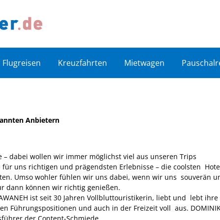
Flugreisen
Kreuzfahrten
Mietwagen
Pauschalr
ekannten Anbietern
e – dabei wollen wir immer möglichst viel aus unseren Trips
für uns richtigen und prägendsten Erlebnisse – die coolsten Hote
äten. Umso wohler fühlen wir uns dabei, wenn wir uns souverän u
r dann können wir richtig genießen.
WANEH ist seit 30 Jahren Vollbluttouristikerin, liebt und lebt ihre
en Führungspositionen und auch in der Freizeit voll aus. DOMINI
führer der Content-Schmiede