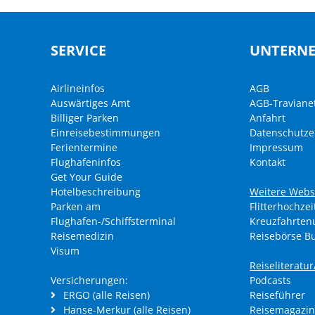
SERVICE
UNTERN
Airlineinfos
AGB
Auswärtiges Amt
AGB-Traviane
Billiger Parken
Anfahrt
Einreisebestimmungen
Datenschutze
Ferientermine
Impressum
Flughafeninfos
Kontakt
Get Your Guide
Hotelbeschreibung
Weitere Webs
Parken am
Flitterhochzei
Flughafen-/Schiffsterminal
Kreuzfahrte
Reisemedizin
Reisebörse B
Visum
Reiseliteratu
Versicherungen:
Podcasts
ERGO (alle Reisen)
Reiseführer
Hanse-Merkur (alle Reisen)
Reisemagazin