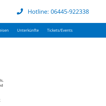
Hotline:
06445-922338
eisen
Unterkünfte
Tickets/Events
ls,
nd
K