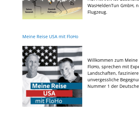
WasHeldenTun GmbH, neu
Flugzeug.
Meine Reise USA mit FloHo
Willkommen zum Meine Re
FloHo, sprechen mit Exp
Landschaften, faszinier
unvergessliche Begegnun
Nummer 1 der Deutschen