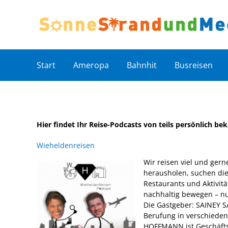
Zum
Inhalt
springen
Start
Ameropa
Bahnhit
Busreisen
Hier findet Ihr Reise-Podcasts von teils persönlich b
Wieheldenreisen
Wir reisen viel und gern
herausholen, suchen die 
Restaurants und Aktivit
nachhaltig bewegen – nu
Die Gastgeber: SAINEY SA
Berufung in verschieden
HOFFMANN ist Geschäfts